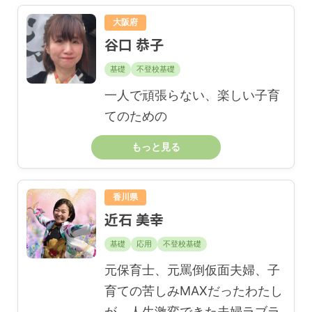
大阪府
谷口 恭子
基礎
不登校基礎
一人で頑張らない、楽しい子育
てのための
もっと見る
香川県
近石 美幸
基礎
応用
不登校基礎
元保育士、元罵倒仮面夫婦、子
育ての苦しみMAXだったわたし
が、人生激変できた夫婦ラブラ