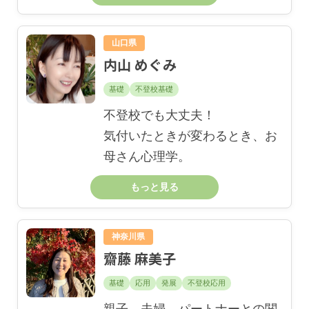
山口県
内山 めぐみ
基礎
不登校基礎
不登校でも大丈夫！
気付いたときが変わるとき、お
母さん心理学。
もっと見る
神奈川県
齋藤 麻美子
基礎
応用
発展
不登校応用
親子、夫婦、パートナーとの関