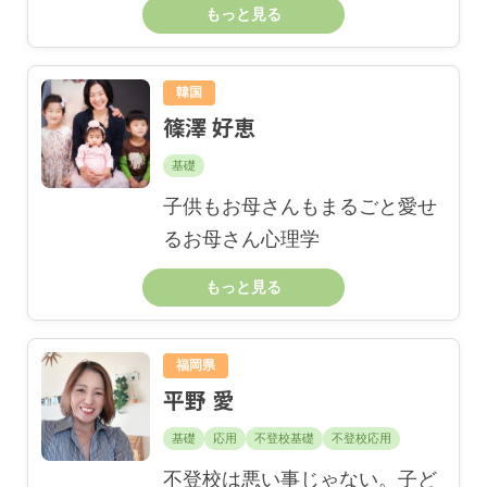
もっと見る
韓国
篠澤 好恵
基礎
子供もお母さんもまるごと愛せ
るお母さん心理学
もっと見る
福岡県
平野 愛
基礎
応用
不登校基礎
不登校応用
不登校は悪い事じゃない。子ど