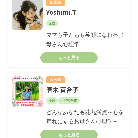
山梨県
Yoshimi.T
基礎
ママも子どもも笑顔になれるお
母さん心理学
もっと見る
大分県
唐木 百合子
基礎
不登校基礎
どんなあなたも花丸満点～心を
晴れにするお母さん心理学～
もっと見る