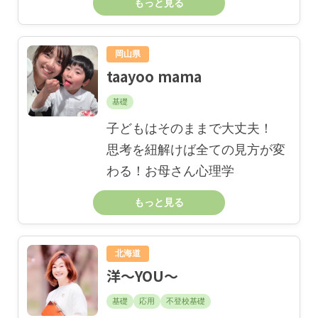
もっと見る
岡山県
taayoo mama
基礎
子どもはそのままで大丈夫！
思考を紐解けば全ての見方が変
わる！お母さん心理学
もっと見る
北海道
洋〜YOU〜
基礎
応用
不登校基礎