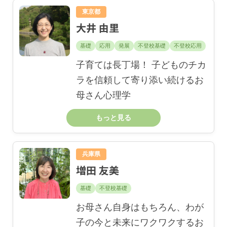
東京都
大井 由里
基礎
応用
発展
不登校基礎
不登校応用
子育ては長丁場！ 子どものチカ
ラを信頼して寄り添い続けるお
母さん心理学
もっと見る
兵庫県
増田 友美
基礎
不登校基礎
お母さん自身はもちろん、わが
子の今と未来にワクワクするお